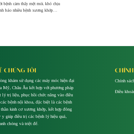
i bệnh cảm thấy mệt mỏi, khó chịu
ảnh báo nhiều bệnh xương khớp
hóa đốt sống cổ, thoát vị đĩa đệm
y chèn ép rễ thần kinh cột sống.
Ề CHÚNG TÔI
CHÍNH
òng khám sử dụng các máy móc hiện đại
Chính sác
a Mỹ, Châu Âu kết hợp với phương pháp
Điều khoả
t lý trị liệu, phục hồi chức năng vào điều
ị các bệnh nội khoa, đặc biệt là các bệnh
 thần kinh cơ xương khớp, kết hợp đông
y y giúp điều trị các bệnh lý hiệu quả,
anh chóng và triệt để.