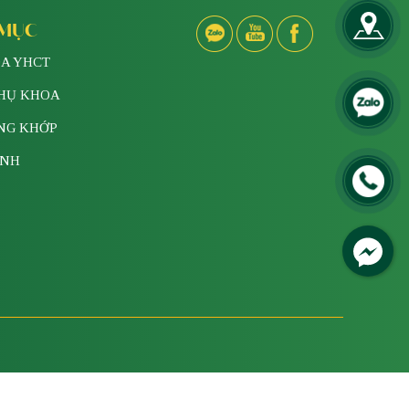
 MỤC
A YHCT
PHỤ KHOA
NG KHỚP
INH