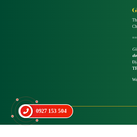
G
Th
Ch
==
Gi
do
Đị
T
We
0927 153 504