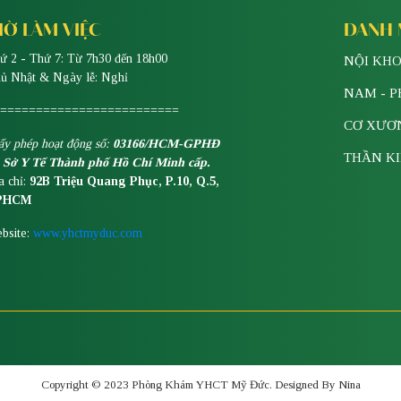
IỜ LÀM VIỆC
DANH
ứ 2 - Thứ 7: Từ 7h30 đến 18h00
NỘI KHO
ủ Nhật & Ngày lễ: Nghỉ
NAM - 
=========================
CƠ XƯƠ
ấy phép hoạt động số:
03166/HCM-GPHĐ
THẦN K
 Sở Y Tế Thành phố Hồ Chí Minh cấp.
a chỉ:
92B Triệu Quang Phục, P.10, Q.5,
PHCM
bsite:
www.yhctmyduc.com
Copyright © 2023 Phòng Khám YHCT Mỹ Đức. Designed By Nina