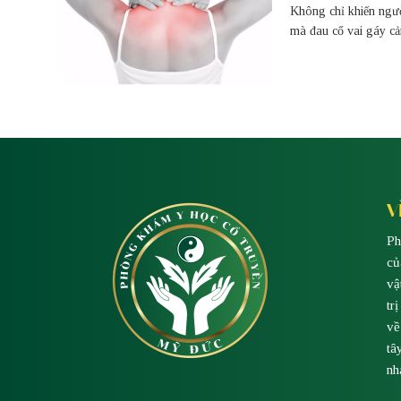
Không chỉ khiến ngườ
mà đau cổ vai gáy c
nguy hiểm như thoái 
cổ, gai cột sống… gâ
V
Ph
củ
vậ
tr
về
tâ
nh