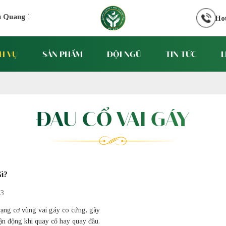
ang Phục, Phường Chợ Lớn, TP HCM
Hot
H VỤ
SẢN PHẨM
ĐỘI NGŨ
TIN TỨC
L
ĐAU CỔ VAI GÁY
ì?
23
trạng cơ vùng vai gáy co cứng, gây
ận động khi quay cổ hay quay đầu.